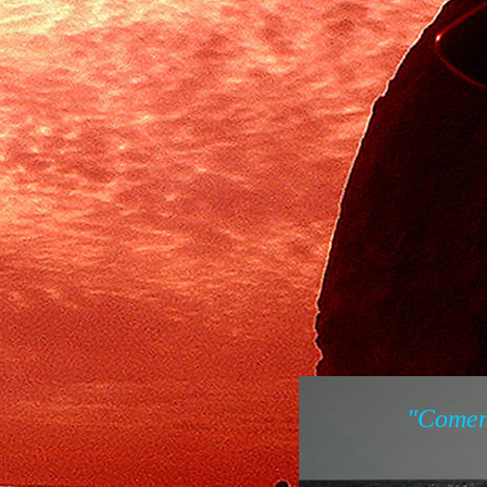
Primer 
Dedicad
"Comenz