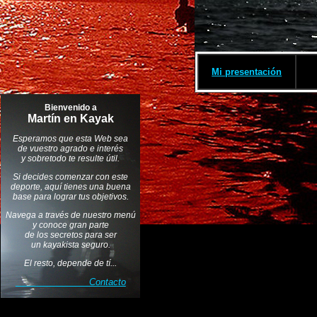
Mi presentación
Bienvenido a
Martín en Kayak
Esperamos que esta Web sea
de vuestro agrado e interés
y sobretodo te resulte útil.
Si decides comenzar con este
deporte, aquí tienes una buena
base para lograr tus objetivos.
Navega a través de nuestro menú
y conoce gran parte
de los secretos para ser
un kayakista seguro.
El resto, depende de tí...
Contacto